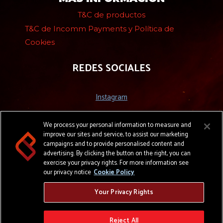
T&C de productos
T&C de Incomm Payments y Política de
Cookies
REDES SOCIALES
Instagram
Facebook
We process your personal information to measure and
Tik Tok
improve our sites and service, to assist our marketing
campaigns and to provide personalised content and
X - Twitter
advertising. By clicking the button on the right, you can
exercise your privacy rights. For more information see
our privacy notice
Cookie Policy
Your Privacy Rights
Reject All
POSA COLOMBIA | POSA® MARCA REGISTRADA DE INCOMM COLOMBIA