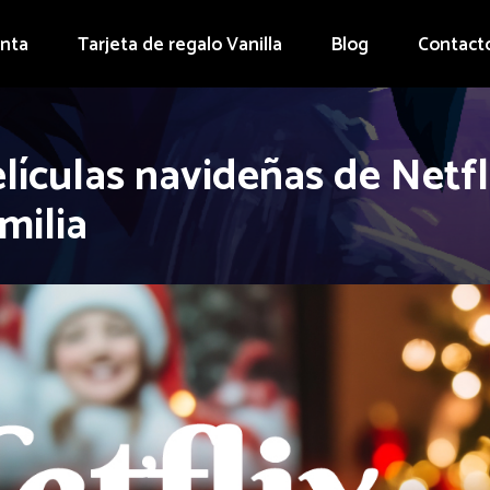
enta
Tarjeta de regalo Vanilla
Blog
Contact
lículas navideñas de Netfl
milia