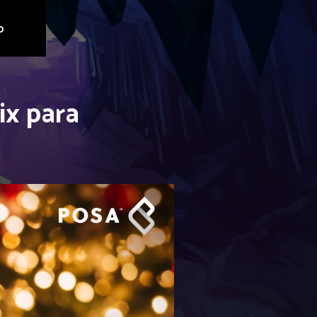
o
ix para